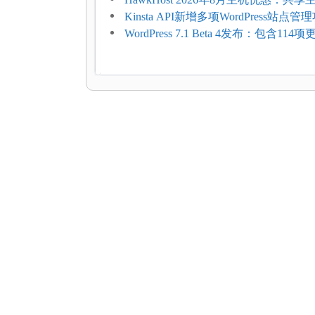
$2.61/月，高性能主机同步折扣
Kinsta API新增多项WordPress站点管
WordPress 7.1 Beta 4发布：包含11
复，仅建议在测试环境体验