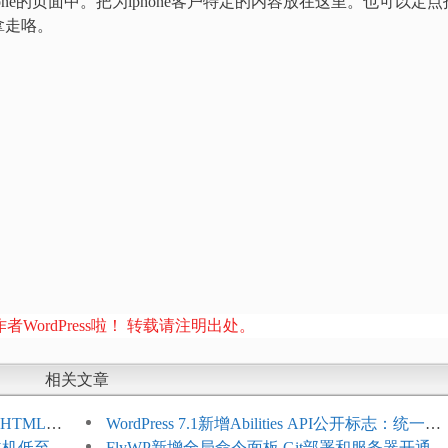
ne的页面中。把为iphone客户特定的内容放在这里。也可以定点
拿走咯。
者WordPress啦！ 转载请注明出处。
相关文章
HTML添
WordPress 7.1新增Abilities API公开标志：统一支
享主机低至
持REST API、MCP与AI代理
FlyWP新增全局命令面板 Git部署和服务器开通更