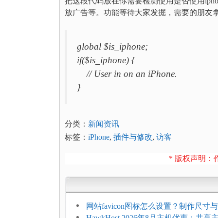
把这段代码放在你需要检测使用是否使用ipho
放广告等。功能等待大家发掘，需要的朋友
global $is_iphone;
if($is_iphone) {
// User in on an iPhone.
}
分类：
新闻资讯
标签：
iPhone
,
插件与修改
,
访客
* 版权声明：作
网站favicon图标怎么设置？制作尺寸与
加方法
HawkHost 2026年8月主机优惠：共