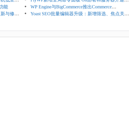
理功能
方便
WP Engine与BigCommerce推出Commerce
4项更新与修
Connect：WordPress商店可保留前台体验并扩展
Yoast SEO批量编辑器升级：新增筛选、焦点关键
商能力
词与AI元数据草稿