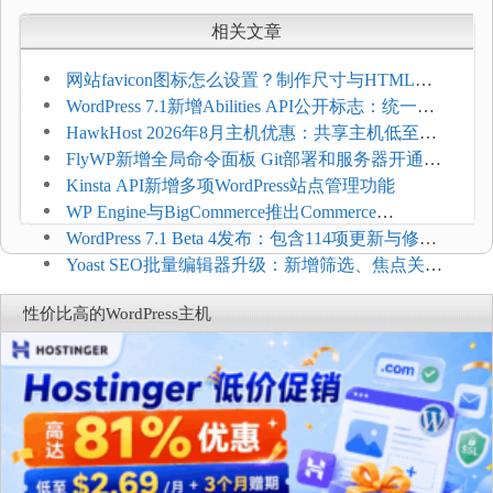
相关文章
网站favicon图标怎么设置？制作尺寸与HTML添
加方法
WordPress 7.1新增Abilities API公开标志：统一支
持REST API、MCP与AI代理
HawkHost 2026年8月主机优惠：共享主机低至
$2.61/月，高性能主机同步折扣
FlyWP新增全局命令面板 Git部署和服务器开通更
方便
Kinsta API新增多项WordPress站点管理功能
WP Engine与BigCommerce推出Commerce
Connect：WordPress商店可保留前台体验并扩展电
WordPress 7.1 Beta 4发布：包含114项更新与修
商能力
复，仅建议在测试环境体验
Yoast SEO批量编辑器升级：新增筛选、焦点关键
词与AI元数据草稿
性价比高的WordPress主机