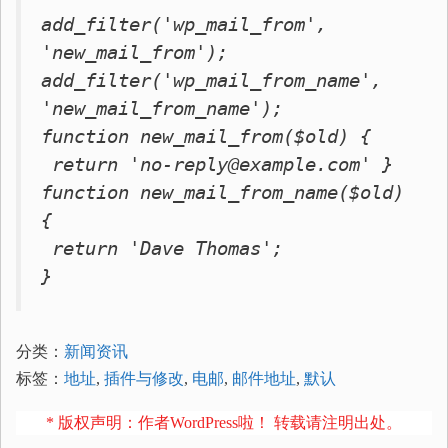
add_filter('wp_mail_from',
'new_mail_from');
add_filter('wp_mail_from_name',
'new_mail_from_name');
function new_mail_from($old) {
return 'no-reply@example.com' }
function new_mail_from_name($old)
{
return 'Dave Thomas';
}
分类：
新闻资讯
标签：
地址
,
插件与修改
,
电邮
,
邮件地址
,
默认
* 版权声明：作者WordPress啦！ 转载请注明出处。