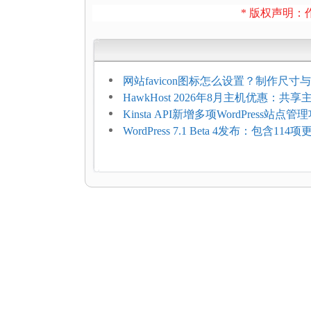
* 版权声明：作
网站favicon图标怎么设置？制作尺寸与
加方法
HawkHost 2026年8月主机优惠：共
$2.61/月，高性能主机同步折扣
Kinsta API新增多项WordPress站点管
WordPress 7.1 Beta 4发布：包含11
复，仅建议在测试环境体验