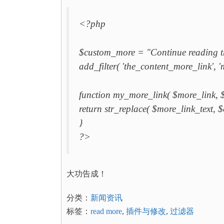
<?php
$custom_more = "Continue readin
add_filter( 'the_content_more_link', '
function my_more_link( $more_link, $
return str_replace( $more_link_text,
}
?>
大功告成！
分类：
新闻资讯
标签：
read more
,
插件与修改
,
过滤器