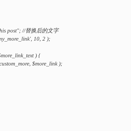
g this post"; //替换后的文字
my_more_link', 10, 2 );
more_link_text ) {
 $custom_more, $more_link );