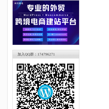
加入QQ群：174796271