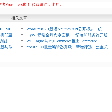
者WordPress啦！ 转载请注明出处。
相关文章
HTML添
WordPress 7.1新增Abilities API公开标志：统一支
享主机低至
持REST API、MCP与AI代理
FlyWP新增全局命令面板 Git部署和服务器开通更
理功能
方便
WP Engine与BigCommerce推出Commerce
4项更新与修
Connect：WordPress商店可保留前台体验并扩展
Yoast SEO批量编辑器升级：新增筛选、焦点关键
商能力
词与AI元数据草稿