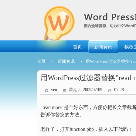
跳
转
到
内
容
首页
新闻资讯
模板
首页
>
新闻资讯
> 用WordPress过滤器替换”rea
用WordPress过滤器替换”read 
ven
星期四,2009/07/09
07:28
"read more"是个好东西，方便你把长文章
告诉你替换的方法。
老样子，打开function.php，插入以下代码：