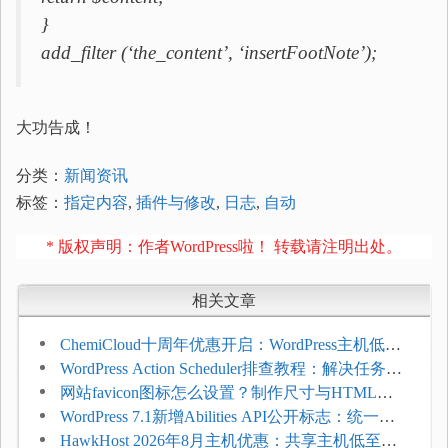
}
add_filter (‘the_content’, ‘insertFootNote’);
大功告成！
分类：
新闻资讯
标签：
指定内容
,
插件与修改
,
日志
,
自动
* 版权声明：作者WordPress啦！ 转载请注明出处。
相关文章
ChemiCloud十周年优惠开启：WordPress主机低至
$1.49/月，最高88%折扣并赠免费域名迁移
WordPress Action Scheduler排查教程：解决任务积
压和订单延迟
网站favicon图标怎么设置？制作尺寸与HTML添
加方法
WordPress 7.1新增Abilities API公开标志：统一支
持REST API、MCP与AI代理
HawkHost 2026年8月主机优惠：共享主机低至