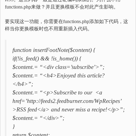
functions.php来做？并且更换模板不会对此产生影响。
要实现这一功能，你需要在functions.php添加如下代码，这
样当你更换模板时也不用重新插入代码。
function insertFootNote($content) {
if(!is_feed() && !is_home()) {
$content.= “<div class=’subscribe’>”;
$content.= “<h4>Enjoyed this article?
</h4>”;
$content.= “<p>Subscribe to our <a
href=’http://feeds2.feedburner.com/WpRecipes’
>RSS feed</a> and never miss a recipe!</p>”;
$content.= “</div>”;
}
return $content;