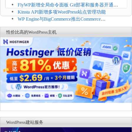
$2.61/月，高性能主机同步折扣
FlyWP新增全局命令面板 Git部署和服务器开通更
方便
Kinsta API新增多项WordPress站点管理功能
WP Engine与BigCommerce推出Commerce
Connect：WordPress商店可保留前台体验并扩展电
性价比高的WordPress主机
商能力
WordPress建站服务