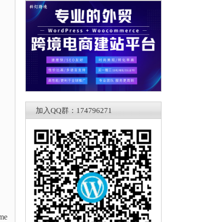
加入QQ群：174796271
me