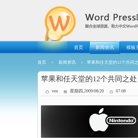
跳
转
到
内
容
首页
新闻资讯
模板
首页
>
新闻资讯
> 苹果和任天堂的12个共同
苹果和任天堂的12个共同之处
ven
星期四,2009/08/20
07:08