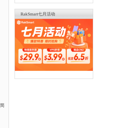
RakSmart七月活动
作简