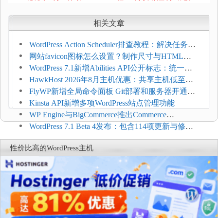
相关文章
WordPress Action Scheduler排查教程：解决任务积
压和订单延迟
网站favicon图标怎么设置？制作尺寸与HTML添
加方法
WordPress 7.1新增Abilities API公开标志：统一支
持REST API、MCP与AI代理
HawkHost 2026年8月主机优惠：共享主机低至
$2.61/月，高性能主机同步折扣
FlyWP新增全局命令面板 Git部署和服务器开通更
方便
Kinsta API新增多项WordPress站点管理功能
WP Engine与BigCommerce推出Commerce
Connect：WordPress商店可保留前台体验并扩展电
WordPress 7.1 Beta 4发布：包含114项更新与修
商能力
复，仅建议在测试环境体验
性价比高的WordPress主机