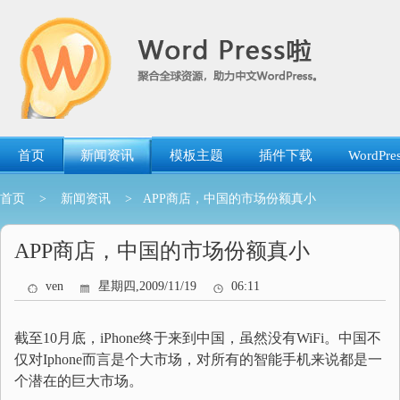
跳
转
到
内
容
首页
新闻资讯
模板主题
插件下载
WordP
首页
>
新闻资讯
> APP商店，中国的市场份额真小
APP商店，中国的市场份额真小
ven
星期四,2009/11/19
06:11
截至10月底，iPhone终于来到中国，虽然没有WiFi。中国不
仅对Iphone而言是个大市场，对所有的智能手机来说都是一
个潜在的巨大市场。