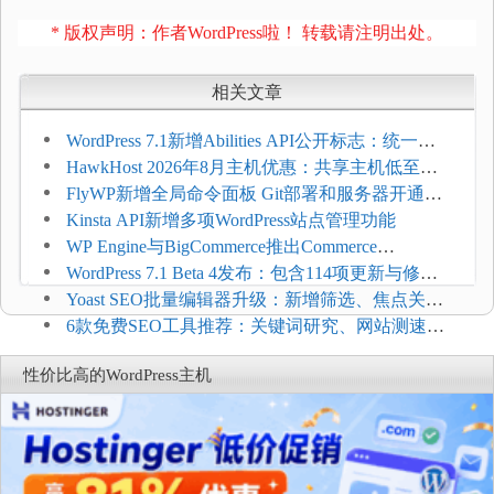
* 版权声明：作者WordPress啦！ 转载请注明出处。
相关文章
WordPress 7.1新增Abilities API公开标志：统一支
持REST API、MCP与AI代理
HawkHost 2026年8月主机优惠：共享主机低至
$2.61/月，高性能主机同步折扣
FlyWP新增全局命令面板 Git部署和服务器开通更
方便
Kinsta API新增多项WordPress站点管理功能
WP Engine与BigCommerce推出Commerce
Connect：WordPress商店可保留前台体验并扩展电
WordPress 7.1 Beta 4发布：包含114项更新与修
商能力
复，仅建议在测试环境体验
Yoast SEO批量编辑器升级：新增筛选、焦点关键
词与AI元数据草稿
6款免费SEO工具推荐：关键词研究、网站测速与
AI可见度检查
性价比高的WordPress主机