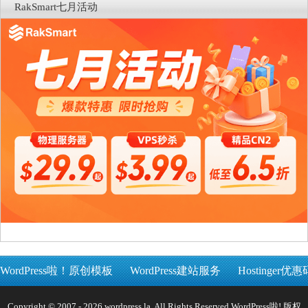
RakSmart七月活动
WordPress啦！原创模板
WordPress建站服务
Hostinger优惠
Copyright © 2007 - 2026 wordpress.la, All Rights Reserved WordPress啦! 版权