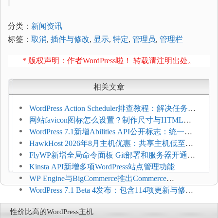
分类：
新闻资讯
标签：
取消
,
插件与修改
,
显示
,
特定
,
管理员
,
管理栏
* 版权声明：作者WordPress啦！ 转载请注明出处。
相关文章
WordPress Action Scheduler排查教程：解决任务积
压和订单延迟
网站favicon图标怎么设置？制作尺寸与HTML添
加方法
WordPress 7.1新增Abilities API公开标志：统一支
持REST API、MCP与AI代理
HawkHost 2026年8月主机优惠：共享主机低至
$2.61/月，高性能主机同步折扣
FlyWP新增全局命令面板 Git部署和服务器开通更
方便
Kinsta API新增多项WordPress站点管理功能
WP Engine与BigCommerce推出Commerce
Connect：WordPress商店可保留前台体验并扩展电
WordPress 7.1 Beta 4发布：包含114项更新与修
商能力
复，仅建议在测试环境体验
性价比高的WordPress主机