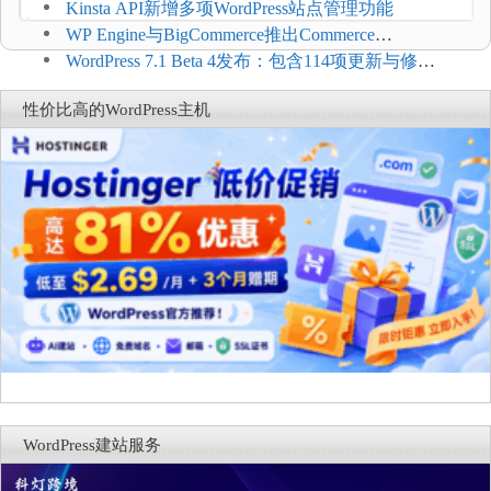
方便
Kinsta API新增多项WordPress站点管理功能
WP Engine与BigCommerce推出Commerce
Connect：WordPress商店可保留前台体验并扩展电
WordPress 7.1 Beta 4发布：包含114项更新与修
商能力
复，仅建议在测试环境体验
性价比高的WordPress主机
WordPress建站服务