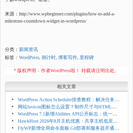
来源：http://www.wpbeginner.com/plugins/how-to-add-a-
milestone-countdown-widget-in-wordpress/
分类：
新闻资讯
标签：
WordPress
,
倒计时
,
博客写作
,
里程碑
* 版权声明：作者WordPress啦！ 转载请注明出处。
相关文章
WordPress Action Scheduler排查教程：解决任务积
压和订单延迟
网站favicon图标怎么设置？制作尺寸与HTML添
加方法
WordPress 7.1新增Abilities API公开标志：统一支
持REST API、MCP与AI代理
HawkHost 2026年8月主机优惠：共享主机低至
$2.61/月，高性能主机同步折扣
FlyWP新增全局命令面板 Git部署和服务器开通更