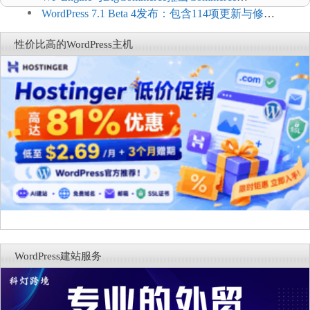
Connect：WordPress商店可保留前台体验并扩展电
WordPress 7.1 Beta 4发布：包含114项更新与修
商能力
复，仅建议在测试环境体验
性价比高的WordPress主机
WordPress建站服务