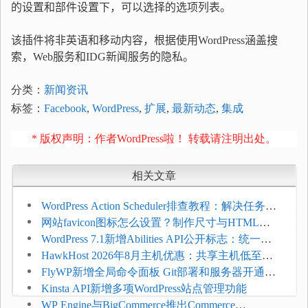
的设置和部件设置下，可以选择的选项列表。
该插件将非英语和移动内容，根据使用WordPress
涵盖搜
索，Web服务和IDG新闻服务的隐私。
分类：
新闻资讯
标签：
Facebook
,
WordPress
,
扩展
,
最新动态
,
集成
* 版权声明：作者WordPress啦！ 转载请注明出处。
相关文章
WordPress Action Scheduler排查教程：解决任务积
压和订单延迟
网站favicon图标怎么设置？制作尺寸与HTML添
加方法
WordPress 7.1新增Abilities API公开标志：统一支
持REST API、MCP与AI代理
HawkHost 2026年8月主机优惠：共享主机低至
$2.61/月，高性能主机同步折扣
FlyWP新增全局命令面板 Git部署和服务器开通更
方便
Kinsta API新增多项WordPress站点管理功能
WP Engine与BigCommerce推出Commerce