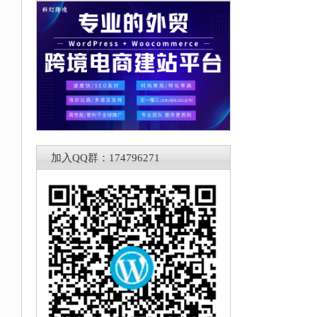
加入QQ群：174796271