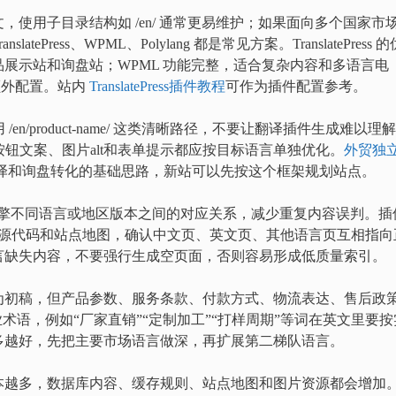
使用子目录结构如 /en/ 通常更易维护；如果面向多个国家市
ress、WPML、Polylang 都是常见方案。TranslatePress 的
展示站和询盘站；WPML 功能完整，适合复杂内容和多语言电
要额外配置。站内
TranslatePress插件教程
可作为插件配置参考。
n/product-name/ 这类清晰路径，不要让翻译插件生成难以理
钮文案、图片alt和表单提示都应按目标语言单独优化。
外贸独
译和询盘转化的基础思路，新站可以先按这个框架规划站点。
诉搜索引擎不同语言或地区版本之间的对应关系，减少重复内容误判。插
仍要抽查源代码和站点地图，确认中文页、英文页、其他语言页互相指向
言缺失内容，不要强行生成空页面，否则容易形成低质量索引。
为初稿，但产品参数、服务条款、付款方式、物流表达、售后政
术语，例如“厂家直销”“定制加工”“打样周期”等词在英文里要按
多越好，先把主要市场语言做深，再扩展第二梯队语言。
本越多，数据库内容、缓存规则、站点地图和图片资源都会增加