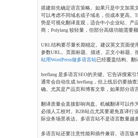
搭建前先确定语言策略。如果只是中文加英文，
可以考虑不同域名或子域名，但成本更高。TranslateP
势是可视化翻译直观，适合中小企业站、产品
商；Polylang 较轻量，但部分高级功能需
URL结构要尽量长期稳定。建议英文页面使用 /e
参数URL。页面标题、描述、正文小标题、按
站用WordPress做多语言站
已经覆盖结构、翻
hreflang 是多语言SEO的关键。它告
通常会自动生成 hreflang，但上线后
确。尤其是产品页和博客文章，如果部分语
翻译质量会直接影响询盘。机械翻译可以作
必须人工校对。B2B站点尤其要避免直译行业
际业务场景表达。多语言站不是语言数量越
多语言站还要注意性能和插件兼容。语言版