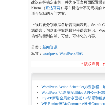
建议选择稳定主机，并为多语言页面配置缓存排除规
Kinsta （
直达官网
）等主机适合不同规模的 Wo
适合新站的入门方案。
上线后要分别跟踪各语言页面表现。Search 
源语言；询盘邮件标题最好带语言标识。Word
场都能看到自然、可信、可转化的内容。
分类：
新闻资讯
标签：
wordpress
,
WordPress网站
* 版权声明：作
WordPress Action Scheduler排查
压和订单延迟
WordPress 7.1新增Abilities API公
持REST API、MCP与AI代理
FlyWP新增全局命令面板 Git部署和
方便
WP Engine与BigCommerce推出Commer