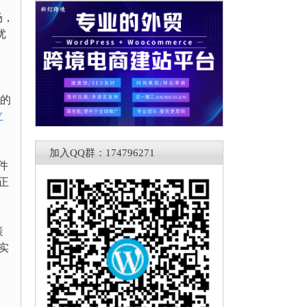
场，
优
解的
立
加入QQ群：174796271
件
正
策
实
。