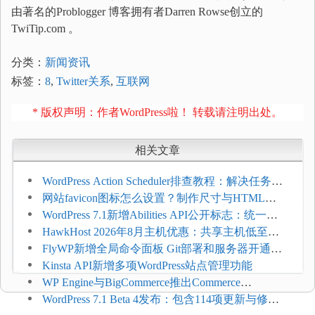
由著名的Problogger 博客拥有者Darren Rowse创立的
TwiTip.com 。
分类：
新闻资讯
标签：
8
,
Twitter关系
,
互联网
* 版权声明：作者WordPress啦！ 转载请注明出处。
相关文章
WordPress Action Scheduler排查教程：解决任务积
压和订单延迟
网站favicon图标怎么设置？制作尺寸与HTML添
加方法
WordPress 7.1新增Abilities API公开标志：统一支
持REST API、MCP与AI代理
HawkHost 2026年8月主机优惠：共享主机低至
$2.61/月，高性能主机同步折扣
FlyWP新增全局命令面板 Git部署和服务器开通更
方便
Kinsta API新增多项WordPress站点管理功能
WP Engine与BigCommerce推出Commerce
Connect：WordPress商店可保留前台体验并扩展电
WordPress 7.1 Beta 4发布：包含114项更新与修