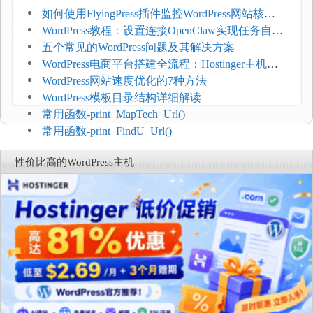
如何使用FlyingPress插件监控WordPress网站核心
网页指标（CWV）
WordPress教程：设置连接OpenClaw实现任务自动
化
五个常见的WordPress问题及其解决方案
WordPress电商平台搭建全流程：Hostinger主机一
键部署
WordPress网站速度优化的7种方法
WordPress模板目录结构详细解读
常用函数-print_MapTech_Url()
常用函数-print_FindU_Url()
性价比高的WordPress主机