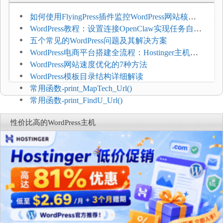
如何使用FlyingPress插件监控WordPress网站核心
网页指标（CWV）
WordPress教程：设置连接OpenClaw实现任务自动
化
五个常见的WordPress问题及其解决方案
WordPress电商平台搭建全流程：Hostinger主机一
键部署
WordPress网站速度优化的7种方法
WordPress模板目录结构详细解读
常用函数-print_MapTech_Url()
常用函数-print_FindU_Url()
性价比高的WordPress主机