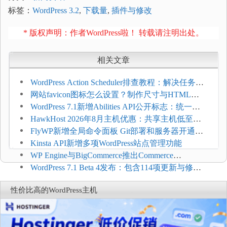
标签：
WordPress 3.2
,
下载量
,
插件与修改
* 版权声明：作者WordPress啦！ 转载请注明出处。
相关文章
WordPress Action Scheduler排查教程：解决任务积
压和订单延迟
网站favicon图标怎么设置？制作尺寸与HTML添
加方法
WordPress 7.1新增Abilities API公开标志：统一支
持REST API、MCP与AI代理
HawkHost 2026年8月主机优惠：共享主机低至
$2.61/月，高性能主机同步折扣
FlyWP新增全局命令面板 Git部署和服务器开通更
方便
Kinsta API新增多项WordPress站点管理功能
WP Engine与BigCommerce推出Commerce
Connect：WordPress商店可保留前台体验并扩展电
WordPress 7.1 Beta 4发布：包含114项更新与修
商能力
复，仅建议在测试环境体验
性价比高的WordPress主机