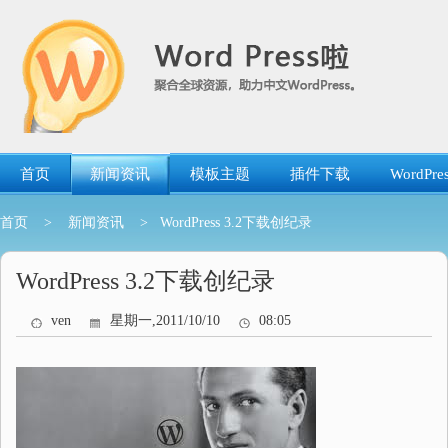
跳
转
到
内
容
首页
新闻资讯
模板主题
插件下载
WordP
首页
>
新闻资讯
> WordPress 3.2下载创纪录
WordPress 3.2下载创纪录
ven
星期一,2011/10/10
08:05