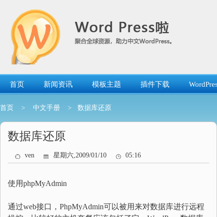
跳
转
到
内
容
首页
新闻资讯
模板主题
插件下载
WordP
首页
>
中文手册
> 数据库还原
数据库还原
ven
星期六,2009/01/10
05:16
使用phpMyAdmin
通过web接口，PhpMyAdmin可以被用来对数据库进行远程