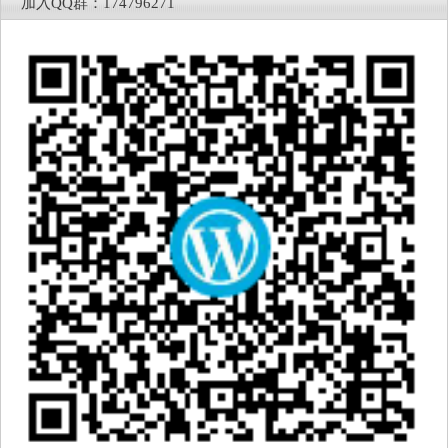
加入QQ群：174796271