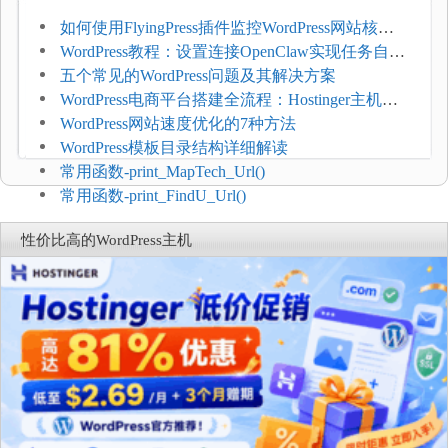
如何使用FlyingPress插件监控WordPress网站核心
网页指标（CWV）
WordPress教程：设置连接OpenClaw实现任务自动
化
五个常见的WordPress问题及其解决方案
WordPress电商平台搭建全流程：Hostinger主机一
键部署
WordPress网站速度优化的7种方法
WordPress模板目录结构详细解读
常用函数-print_MapTech_Url()
常用函数-print_FindU_Url()
性价比高的WordPress主机