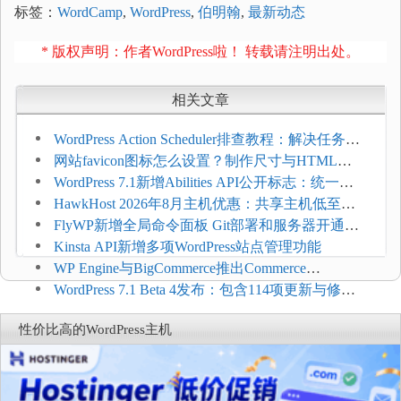
标签：
WordCamp
,
WordPress
,
伯明翰
,
最新动态
* 版权声明：作者WordPress啦！ 转载请注明出处。
相关文章
WordPress Action Scheduler排查教程：解决任务积
压和订单延迟
网站favicon图标怎么设置？制作尺寸与HTML添
加方法
WordPress 7.1新增Abilities API公开标志：统一支
持REST API、MCP与AI代理
HawkHost 2026年8月主机优惠：共享主机低至
$2.61/月，高性能主机同步折扣
FlyWP新增全局命令面板 Git部署和服务器开通更
方便
Kinsta API新增多项WordPress站点管理功能
WP Engine与BigCommerce推出Commerce
Connect：WordPress商店可保留前台体验并扩展电
WordPress 7.1 Beta 4发布：包含114项更新与修
商能力
复，仅建议在测试环境体验
性价比高的WordPress主机