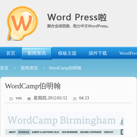
跳
转
到
内
容
首页
新闻资讯
模板主题
插件下载
WordP
首页
>
新闻资讯
> WordCamp伯明翰
WordCamp伯明翰
ven
星期四,2012/01/12
04:23