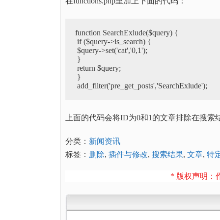
在functions.php里加上下面的代码：
function SearchExlude($query) {

 if ($query->is_search) {

 $query->set('cat','0,1');

 }

 return $query;

 }

上面的代码会将ID为0和1的文章排除在搜
分类：
新闻资讯
标签：
删除
,
插件与修改
,
搜索结果
,
文章
,
特
* 版权声明：作