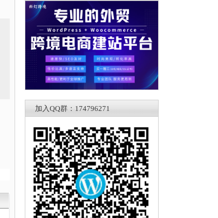
加入QQ群：174796271