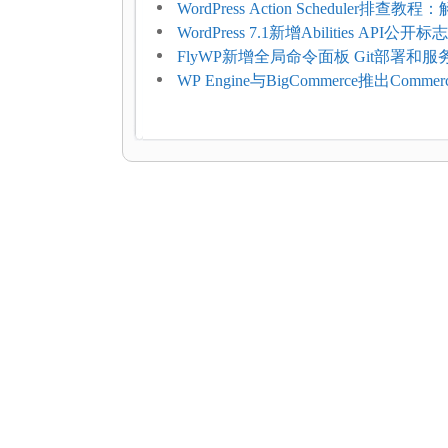
WordPress Action Scheduler排查
压和订单延迟
WordPress 7.1新增Abilities API公
持REST API、MCP与AI代理
FlyWP新增全局命令面板 Git部署和
方便
WP Engine与BigCommerce推出Commer
Connect：WordPress商店可保留前
商能力