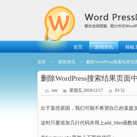
跳
转
到
内
容
首页
新闻资讯
模板
首页
>
新闻资讯
> 删除WordPress搜索结果
删除WordPress搜索结果页
ven
星期五,2010/12/17
03:52
出于某些原因，我们可能不希望自己的某篇文章
这时只要添加几行代码并用上add_filter函