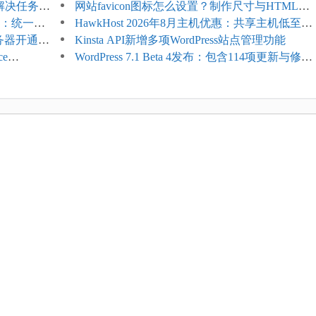
教程：解决任务积
网站favicon图标怎么设置？制作尺寸与HTML添
开标志：统一支
加方法
HawkHost 2026年8月主机优惠：共享主机低至
服务器开通更
$2.61/月，高性能主机同步折扣
Kinsta API新增多项WordPress站点管理功能
ce
WordPress 7.1 Beta 4发布：包含114项更新与修
台体验并扩展电
复，仅建议在测试环境体验