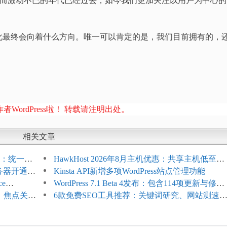
画而激动不已的年代已经过去，如今我们更加关注以用户为中心的
。
化最终会向着什么方向。唯一可以肯定的是，我们目前拥有的，
者WordPress啦！ 转载请注明出处。
相关文章
开标志：统一支
HawkHost 2026年8月主机优惠：共享主机低至
服务器开通更
$2.61/月，高性能主机同步折扣
Kinsta API新增多项WordPress站点管理功能
ce
WordPress 7.1 Beta 4发布：包含114项更新与修
台体验并扩展电
选、焦点关键
复，仅建议在测试环境体验
6款免费SEO工具推荐：关键词研究、网站测速
AI可见度检查