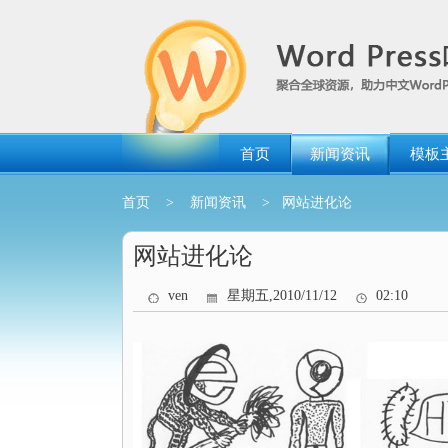
跳
转
到
内
容
首页
新闻资讯
模板
首页
>
新闻资讯
> 网站进化论
网站进化论
ven
星期五,2010/11/12
02:10