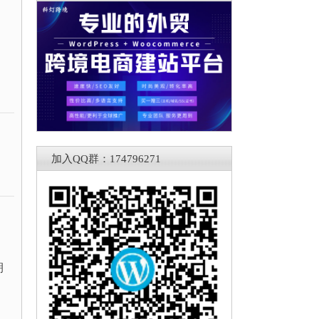
。
加入QQ群：174796271
朝