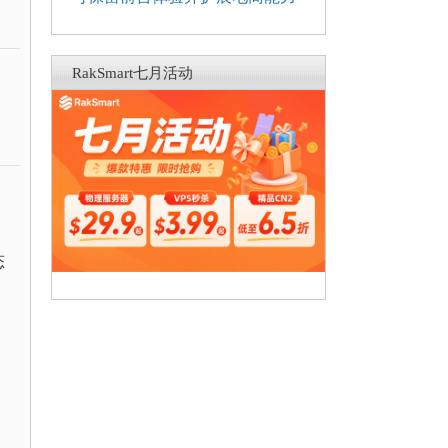
RakSmart七月活动
态