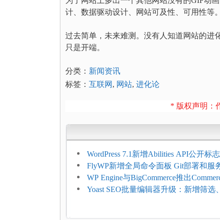
为了网站上多出一个其他网站没有的GIF动
计、数据驱动设计、网站可及性、可用性等
过去简单，未来难测。没有人知道网站的进
只是开端。
分类：
新闻资讯
标签：
互联网
,
网站
,
进化论
* 版权声明：作
WordPress 7.1新增Abilities API公
持REST API、MCP与AI代理
FlyWP新增全局命令面板 Git部署和
方便
WP Engine与BigCommerce推出Commer
Connect：WordPress商店可保留前
Yoast SEO批量编辑器升级：新增筛
商能力
词与AI元数据草稿