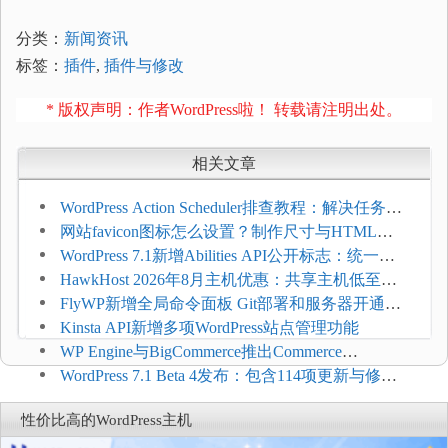
分类：
新闻资讯
标签：
插件
,
插件与修改
* 版权声明：作者WordPress啦！ 转载请注明出处。
相关文章
WordPress Action Scheduler排查教程：解决任务积
压和订单延迟
网站favicon图标怎么设置？制作尺寸与HTML添
加方法
WordPress 7.1新增Abilities API公开标志：统一支
持REST API、MCP与AI代理
HawkHost 2026年8月主机优惠：共享主机低至
$2.61/月，高性能主机同步折扣
FlyWP新增全局命令面板 Git部署和服务器开通更
方便
Kinsta API新增多项WordPress站点管理功能
WP Engine与BigCommerce推出Commerce
Connect：WordPress商店可保留前台体验并扩展电
WordPress 7.1 Beta 4发布：包含114项更新与修
商能力
复，仅建议在测试环境体验
性价比高的WordPress主机