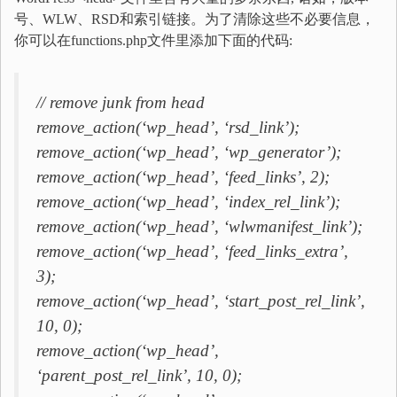
号、WLW、RSD和索引链接。为了清除这些不必要信息，
你可以在functions.php文件里添加下面的代码:
// remove junk from head
remove_action(‘wp_head’, ‘rsd_link’);
remove_action(‘wp_head’, ‘wp_generator’);
remove_action(‘wp_head’, ‘feed_links’, 2);
remove_action(‘wp_head’, ‘index_rel_link’);
remove_action(‘wp_head’, ‘wlwmanifest_link’);
remove_action(‘wp_head’, ‘feed_links_extra’,
3);
remove_action(‘wp_head’, ‘start_post_rel_link’,
10, 0);
remove_action(‘wp_head’,
‘parent_post_rel_link’, 10, 0);