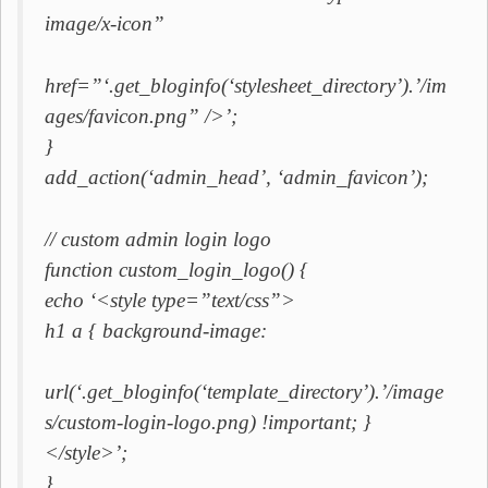
image/x-icon”
href=”‘.get_bloginfo(‘stylesheet_directory’).’/im
ages/favicon.png” />’;
}
add_action(‘admin_head’, ‘admin_favicon’);
// custom admin login logo
function custom_login_logo() {
echo ‘<style type=”text/css”>
h1 a { background-image:
url(‘.get_bloginfo(‘template_directory’).’/image
s/custom-login-logo.png) !important; }
</style>’;
}