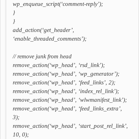
wp_enqueue_script(‘comment-reply’);
}
}
add_action(‘get_header’,
‘enable_threaded_comments’);
// remove junk from head
remove_action(‘wp_head’, ‘rsd_link’);
remove_action(‘wp_head’, ‘wp_generator’);
remove_action(‘wp_head’, ‘feed_links’, 2);
remove_action(‘wp_head’, ‘index_rel_link’);
remove_action(‘wp_head’, ‘wlwmanifest_link’);
remove_action(‘wp_head’, ‘feed_links_extra’,
3);
remove_action(‘wp_head’, ‘start_post_rel_link’,
10, 0);