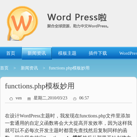
跳
转
到
内
容
首页
新闻资讯
模板主题
插件下载
WordP
首页
>
新闻资讯
> functions.php模板妙用
functions.php模板妙用
ven
星期二,2010/03/23
06:57
在设计WordPress主题时，我发现在functions.php文件里添加
一套通用的自定义函数将会大大提高开发效率，因为这样我
就可以不必每次开发主题时都需先查找然后复制同样的函