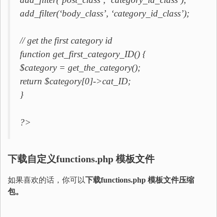
add_filter(‘body_class’, ‘category_id_class’);
// get the first category id
function get_first_category_ID() {
$category = get_the_category();
return $category[0]->cat_ID;
}
?>
下载自定义
functions.php
模板文件
如果喜欢的话，你可以
下载functions.php 模板文件压缩
包
。