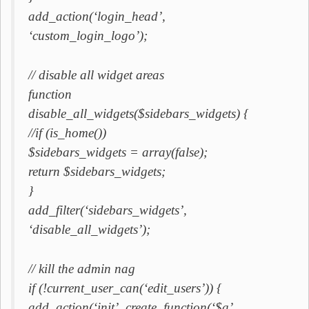
add_action(‘login_head’,
‘custom_login_logo’);
// disable all widget areas
function
disable_all_widgets($sidebars_widgets) {
//if (is_home())
$sidebars_widgets = array(false);
return $sidebars_widgets;
}
add_filter(‘sidebars_widgets’,
‘disable_all_widgets’);
// kill the admin nag
if (!current_user_can(‘edit_users’)) {
add_action(‘init’, create_function(‘$a’,