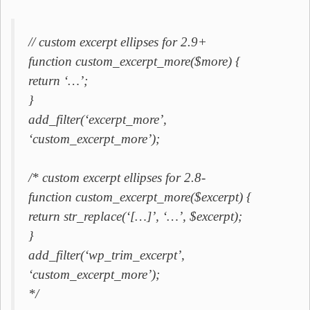
// custom excerpt ellipses for 2.9+
function custom_excerpt_more($more) {
return ‘…’;
}
add_filter(‘excerpt_more’,
‘custom_excerpt_more’);
/* custom excerpt ellipses for 2.8-
function custom_excerpt_more($excerpt) {
return str_replace(‘[…]’, ‘…’, $excerpt);
}
add_filter(‘wp_trim_excerpt’,
‘custom_excerpt_more’);
*/