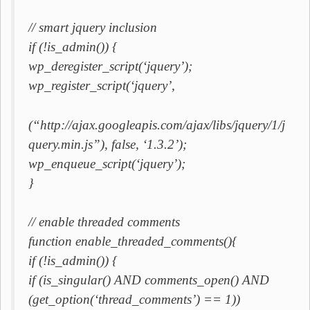
// smart jquery inclusion
if (!is_admin()) {
wp_deregister_script(‘jquery’);
wp_register_script(‘jquery’,
(“http://ajax.googleapis.com/ajax/libs/jquery/1/j
query.min.js”), false, ‘1.3.2’);
wp_enqueue_script(‘jquery’);
}
// enable threaded comments
function enable_threaded_comments(){
if (!is_admin()) {
if (is_singular() AND comments_open() AND
(get_option(‘thread_comments’) == 1))