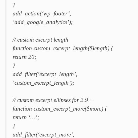
}
add_action(‘wp_footer’,
‘add_google_analytics’);
// custom excerpt length
function custom_excerpt_length($length) {
return 20;
}
add_filter(‘excerpt_length’,
‘custom_excerpt_length’);
// custom excerpt ellipses for 2.9+
function custom_excerpt_more($more) {
return ‘…’;
}
add_filter(‘excerpt_more’,