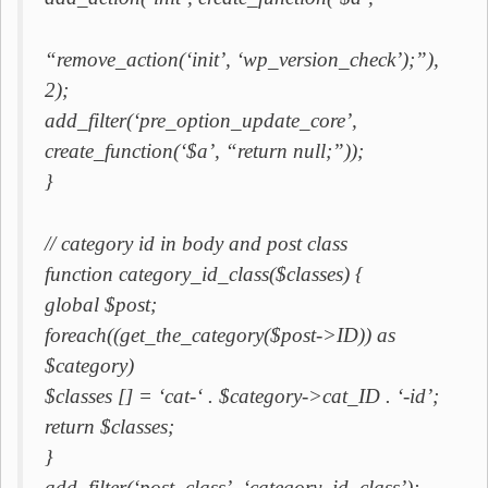
“remove_action(‘init’, ‘wp_version_check’);”),
2);
add_filter(‘pre_option_update_core’,
create_function(‘$a’, “return null;”));
}
// category id in body and post class
function category_id_class($classes) {
global $post;
foreach((get_the_category($post->ID)) as
$category)
$classes [] = ‘cat-‘ . $category->cat_ID . ‘-id’;
return $classes;
}
add_filter(‘post_class’, ‘category_id_class’);