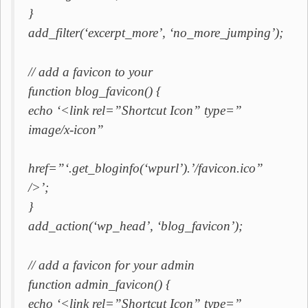
}
add_filter(‘excerpt_more’, ‘no_more_jumping’);
// add a favicon to your
function blog_favicon() {
echo ‘<link rel=”Shortcut Icon” type=”
image/x-icon”
href=”‘.get_bloginfo(‘wpurl’).’/favicon.ico”
/>’;
}
add_action(‘wp_head’, ‘blog_favicon’);
// add a favicon for your admin
function admin_favicon() {
echo ‘<link rel=”Shortcut Icon” type=”