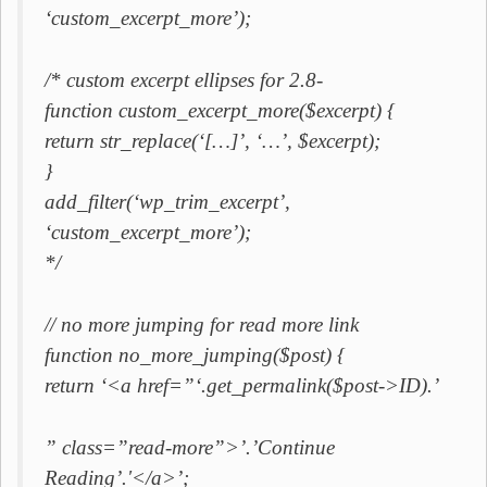
‘custom_excerpt_more’);
/* custom excerpt ellipses for 2.8-
function custom_excerpt_more($excerpt) {
return str_replace(‘[…]’, ‘…’, $excerpt);
}
add_filter(‘wp_trim_excerpt’,
‘custom_excerpt_more’);
*/
// no more jumping for read more link
function no_more_jumping($post) {
return ‘<a href=”‘.get_permalink($post->ID).’
” class=”read-more”>’.’Continue
Reading’.'</a>’;