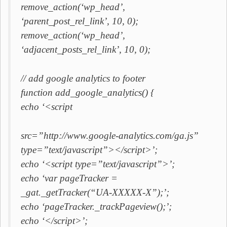
remove_action(‘wp_head’,
‘parent_post_rel_link’, 10, 0);
remove_action(‘wp_head’,
‘adjacent_posts_rel_link’, 10, 0);
// add google analytics to footer
function add_google_analytics() {
echo ‘<script
src=”http://www.google-analytics.com/ga.js”
type=”text/javascript”></script>’;
echo ‘<script type=”text/javascript”>’;
echo ‘var pageTracker =
_gat._getTracker(“UA-XXXXX-X”);’;
echo ‘pageTracker._trackPageview();’;
echo ‘</script>’;