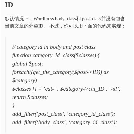
ID
默认情况下，WordPress body_class和 post_class并没有包含
当前文章的分类ID。 不过，你可以用下面的代码来实现：
// category id in body and post class
function category_id_class($classes) {
global $post;
foreach((get_the_category($post->ID)) as
$category)
$classes [] = ‘cat-‘ . $category->cat_ID . ‘-id’;
return $classes;
}
add_filter(‘post_class’, ‘category_id_class’);
add_filter(‘body_class’, ‘category_id_class’);