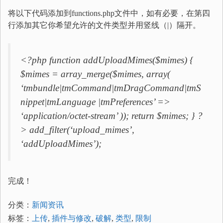
将以下代码添加到functions.php文件中，如有必要，在第四
行添加其它你希望允许的文件类型并用竖线（|）隔开。
<?php function addUploadMimes($mimes) {
$mimes = array_merge($mimes, array(
‘tmbundle|tmCommand|tmDragCommand|tmS
nippet|tmLanguage |tmPreferences’ =>
‘application/octet-stream’ )); return $mimes; } ?
> add_filter(‘upload_mimes’,
‘addUploadMimes’);
完成！
分类：
新闻资讯
标签：
上传
,
插件与修改
,
破解
,
类型
,
限制