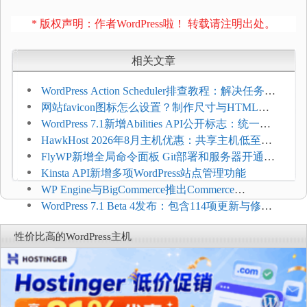
* 版权声明：作者WordPress啦！ 转载请注明出处。
相关文章
WordPress Action Scheduler排查教程：解决任务积
压和订单延迟
网站favicon图标怎么设置？制作尺寸与HTML添
加方法
WordPress 7.1新增Abilities API公开标志：统一支
持REST API、MCP与AI代理
HawkHost 2026年8月主机优惠：共享主机低至
$2.61/月，高性能主机同步折扣
FlyWP新增全局命令面板 Git部署和服务器开通更
方便
Kinsta API新增多项WordPress站点管理功能
WP Engine与BigCommerce推出Commerce
Connect：WordPress商店可保留前台体验并扩展电
WordPress 7.1 Beta 4发布：包含114项更新与修
商能力
复，仅建议在测试环境体验
性价比高的WordPress主机