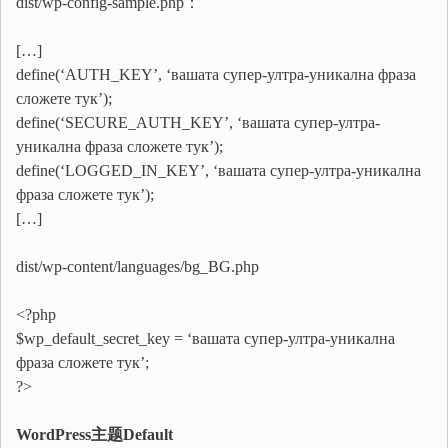
dist/wp-config-sample.php：
[…]
define(‘AUTH_KEY’, ‘вашата супер-ултра-уникална фраза
сложете тук’);
define(‘SECURE_AUTH_KEY’, ‘вашата супер-ултра-
уникална фраза сложете тук’);
define(‘LOGGED_IN_KEY’, ‘вашата супер-ултра-уникална
фраза сложете тук’);
[…]
dist/wp-content/languages/bg_BG.php
<?php
$wp_default_secret_key = ‘вашата супер-ултра-уникална
фраза сложете тук’;
?>
WordPress主题Default