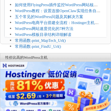
如何使用FlyingPress插件监控WordPress网站核心
网页指标（CWV）
WordPress教程：设置连接OpenClaw实现任务自动
化
五个常见的WordPress问题及其解决方案
WordPress电商平台搭建全流程：Hostinger主机一
键部署
WordPress网站速度优化的7种方法
WordPress模板目录结构详细解读
常用函数-print_MapTech_Url()
常用函数-print_FindU_Url()
性价比高的WordPress主机