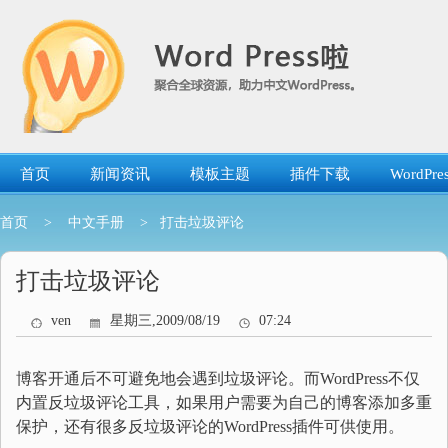
跳
转
到
内
容
首页
新闻资讯
模板主题
插件下载
WordP
首页
>
中文手册
> 打击垃圾评论
打击垃圾评论
ven
星期三,2009/08/19
07:24
博客开通后不可避免地会遇到垃圾评论。而WordPress不仅
内置反垃圾评论工具，如果用户需要为自己的博客添加多重
保护，还有很多反垃圾评论的WordPress插件可供使用。