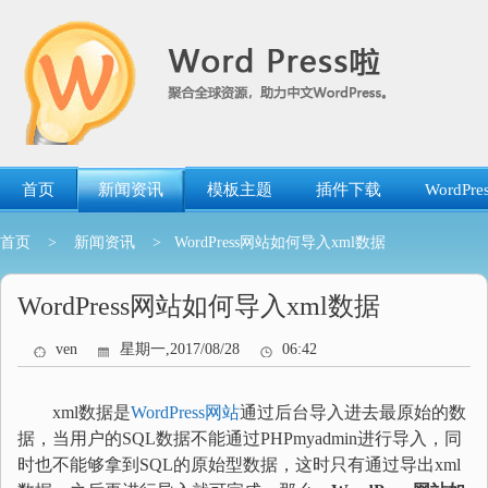
跳
转
到
内
容
首页
新闻资讯
模板主题
插件下载
WordP
首页
>
新闻资讯
> WordPress网站如何导入xml数据
WordPress网站如何导入xml数据
ven
星期一,2017/08/28
06:42
xml数据是
WordPress网站
通过后台导入进去最原始的数
据，当用户的SQL数据不能通过PHPmyadmin进行导入，同
时也不能够拿到SQL的原始型数据，这时只有通过导出xml