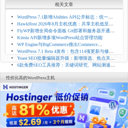
相关文章
WordPress 7.1新增Abilities API公开标志：统一支
持REST API、MCP与AI代理
HawkHost 2026年8月主机优惠：共享主机低至
$2.61/月，高性能主机同步折扣
FlyWP新增全局命令面板 Git部署和服务器开通更
方便
Kinsta API新增多项WordPress站点管理功能
WP Engine与BigCommerce推出Commerce
Connect：WordPress商店可保留前台体验并扩展电
WordPress 7.1 Beta 4发布：包含114项更新与修
商能力
复，仅建议在测试环境体验
Yoast SEO批量编辑器升级：新增筛选、焦点关键
词与AI元数据草稿
6款免费SEO工具推荐：关键词研究、网站测速与
AI可见度检查
性价比高的WordPress主机