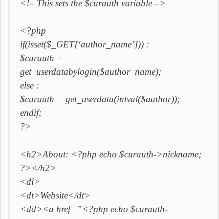
<!– This sets the $curauth variable –>
<?php
if(isset($_GET[‘author_name’])) :
$curauth =
get_userdatabylogin($author_name);
else :
$curauth = get_userdata(intval($author));
endif;
?>
<h2>About: <?php echo $curauth->nickname;
?></h2>
<dl>
<dt>Website</dt>
<dd><a href=”<?php echo $curauth-