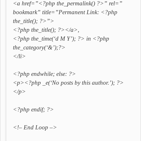
<a href=”<?php the_permalink() ?>” rel=”
bookmark” title=”Permanent Link: <?php
the_title(); ?>”>
<?php the_title(); ?></a>,
<?php the_time(‘d M Y’); ?> in <?php
the_category(‘&’);?>
</li>
<?php endwhile; else: ?>
<p><?php _e(‘No posts by this author.’); ?>
</p>
<?php endif; ?>
<!– End Loop –>