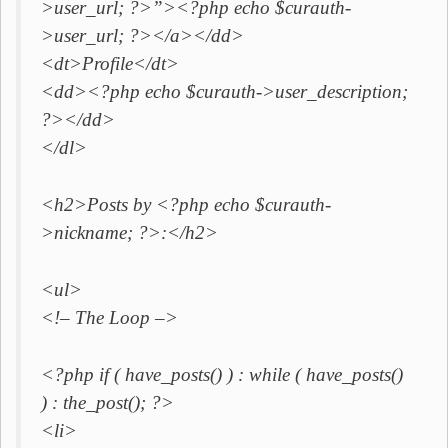
>user_url; ?>”><?php echo $curauth-
>user_url; ?></a></dd>
<dt>Profile</dt>
<dd><?php echo $curauth->user_description;
?></dd>
</dl>
<h2>Posts by <?php echo $curauth-
>nickname; ?>:</h2>
<ul>
<!– The Loop –>
<?php if ( have_posts() ) : while ( have_posts()
) : the_post(); ?>
<li>