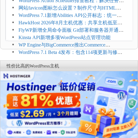
WordPress Action Scheduler排查教程：解决任务积
压和订单延迟
网站favicon图标怎么设置？制作尺寸与HTML添
加方法
WordPress 7.1新增Abilities API公开标志：统一支
持REST API、MCP与AI代理
HawkHost 2026年8月主机优惠：共享主机低至
$2.61/月，高性能主机同步折扣
FlyWP新增全局命令面板 Git部署和服务器开通更
方便
Kinsta API新增多项WordPress站点管理功能
WP Engine与BigCommerce推出Commerce
Connect：WordPress商店可保留前台体验并扩展电
WordPress 7.1 Beta 4发布：包含114项更新与修
商能力
复，仅建议在测试环境体验
性价比高的WordPress主机