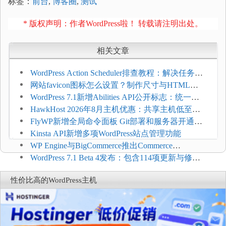
标签：
前台
,
博客圈
,
测试
* 版权声明：作者WordPress啦！ 转载请注明出处。
相关文章
WordPress Action Scheduler排查教程：解决任务积
压和订单延迟
网站favicon图标怎么设置？制作尺寸与HTML添
加方法
WordPress 7.1新增Abilities API公开标志：统一支
持REST API、MCP与AI代理
HawkHost 2026年8月主机优惠：共享主机低至
$2.61/月，高性能主机同步折扣
FlyWP新增全局命令面板 Git部署和服务器开通更
方便
Kinsta API新增多项WordPress站点管理功能
WP Engine与BigCommerce推出Commerce
Connect：WordPress商店可保留前台体验并扩展电
WordPress 7.1 Beta 4发布：包含114项更新与修
商能力
复，仅建议在测试环境体验
性价比高的WordPress主机