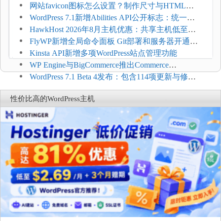
压和订单延迟
网站favicon图标怎么设置？制作尺寸与HTML添
加方法
WordPress 7.1新增Abilities API公开标志：统一支
持REST API、MCP与AI代理
HawkHost 2026年8月主机优惠：共享主机低至
$2.61/月，高性能主机同步折扣
FlyWP新增全局命令面板 Git部署和服务器开通更
方便
Kinsta API新增多项WordPress站点管理功能
WP Engine与BigCommerce推出Commerce
Connect：WordPress商店可保留前台体验并扩展电
WordPress 7.1 Beta 4发布：包含114项更新与修
商能力
复，仅建议在测试环境体验
性价比高的WordPress主机