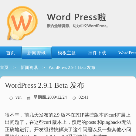
跳
转
到
内
容
首页
新闻资讯
模板主题
插件下载
WordP
首页
>
新闻资讯
> WordPress 2.9.1 Beta 发布
WordPress 2.9.1 Beta 发布
ven
星期四,2009/12/24
02:41
很不幸，前几天发布的2.9 版本在PHP某些版本的curl扩展上
出问题了，在这些curl 版本上，预定的posts 和pingbacks无法
正确地进行。开发组很快解决了这个问题以及一些其他小问