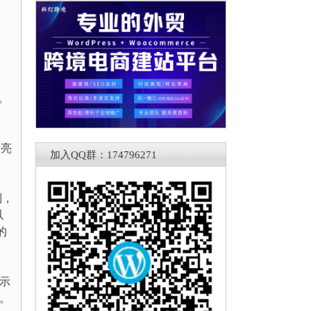
。
高亮
加入QQ群：174796271
制，
以
的
显示
容。