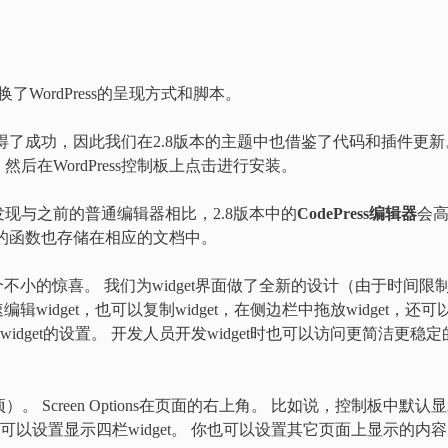
换了WordPress的呈现方式和脚本。
都取得了成功，因此我们在2.8版本的主题中也借鉴了代码和插件更新
后在WordPress控制板上点击进行安装。
现与之前的普通编辑器相比，2.8版本中的
CodePress编辑器
会
的函数也存储在相应的文档中。
是个不小的惊喜。 我们为widget界面做了全新的设计（由于时间限
编辑widget，也可以复制widget，在侧边栏中拖放widget，还可
idget的设置。 开发人员开发widget时也可以访问更简洁更稳定
选项）。 Screen Options在页面的右上角。 比如说，控制板中默认
你可以设置显示四栏widget。 你也可以设置其它页面上显示的内