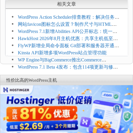
相关文章
WordPress Action Scheduler排查教程：解决任务积
压和订单延迟
网站favicon图标怎么设置？制作尺寸与HTML添
加方法
WordPress 7.1新增Abilities API公开标志：统一支
持REST API、MCP与AI代理
HawkHost 2026年8月主机优惠：共享主机低至
$2.61/月，高性能主机同步折扣
FlyWP新增全局命令面板 Git部署和服务器开通更
方便
Kinsta API新增多项WordPress站点管理功能
WP Engine与BigCommerce推出Commerce
Connect：WordPress商店可保留前台体验并扩展电
WordPress 7.1 Beta 4发布：包含114项更新与修
商能力
复，仅建议在测试环境体验
性价比高的WordPress主机