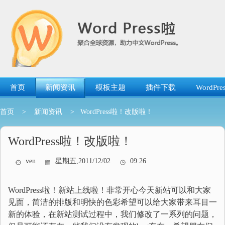
跳
转
到
内
容
首页
新闻资讯
模板主题
插件下载
WordP
首页
>
新闻资讯
> WordPress啦！改版啦！
WordPress啦！改版啦！
ven
星期五,2011/12/02
09:26
WordPress啦！新站上线啦！非常开心今天新站可以和大家
见面，简洁的排版和明快的色彩希望可以给大家带来耳目一
新的体验，在新站测试过程中，我们修改了一系列的问题，