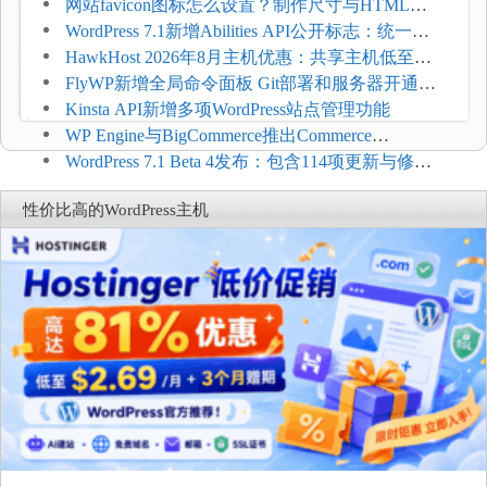
压和订单延迟
网站favicon图标怎么设置？制作尺寸与HTML添
加方法
WordPress 7.1新增Abilities API公开标志：统一支
持REST API、MCP与AI代理
HawkHost 2026年8月主机优惠：共享主机低至
$2.61/月，高性能主机同步折扣
FlyWP新增全局命令面板 Git部署和服务器开通更
方便
Kinsta API新增多项WordPress站点管理功能
WP Engine与BigCommerce推出Commerce
Connect：WordPress商店可保留前台体验并扩展电
WordPress 7.1 Beta 4发布：包含114项更新与修
商能力
复，仅建议在测试环境体验
性价比高的WordPress主机