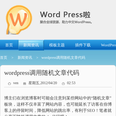
跳
转
到
内
容
首页
新闻资讯
模板主题
插件下载
WordP
首页
>
新闻资讯
> wordpress调用随机文章代码
wordpress调用随机文章代码
ven
星期五,2012/04/20
02:53
博主们在浏览博客时可能会注意到某些网站中的“随机文章”
板块，这样不仅丰富了网站内容，也可能延长了访客在你博
客上的停留时间，降低网站的跳出率，有利于SEO！笔者就