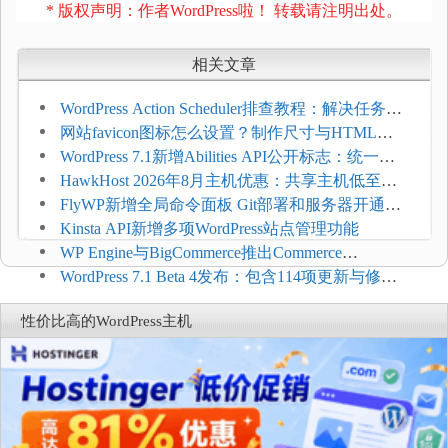
* 版权声明：作者WordPress啦！ 转载请注明出处。
相关文章
WordPress Action Scheduler排查教程：解决任务积
压和订单延迟
网站favicon图标怎么设置？制作尺寸与HTML添
加方法
WordPress 7.1新增Abilities API公开标志：统一支
持REST API、MCP与AI代理
HawkHost 2026年8月主机优惠：共享主机低至
$2.61/月，高性能主机同步折扣
FlyWP新增全局命令面板 Git部署和服务器开通更
方便
Kinsta API新增多项WordPress站点管理功能
WP Engine与BigCommerce推出Commerce
Connect：WordPress商店可保留前台体验并扩展电
WordPress 7.1 Beta 4发布：包含114项更新与修
商能力
复，仅建议在测试环境体验
性价比高的WordPress主机