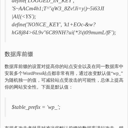
define('LOGGED_IN_KEY',
'S~AACm4h1;T^"qW3_8Zv!Ji=y|)~5i63JI
|Al[(<YS');
define('NONCE_KEY', 'k1+EOc-&w?
hG8j84>6L9v"6C89NH?ui{*3\(t09mumL/fF');
数据库前缀
数据库前缀的设置对提高你的站点安全以及在同一数据库中
安装多个WordPress站点都非常有用，通过改变默认值“wp_”
为随机独一的值，可减轻站点受攻击的可能性，总体上提高
你的网站安全性。下面是默认值：
$table_prefix = 'wp_';