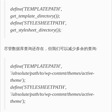
define('TEMPLATEPATH',
get_template_directory());
define('STYLESHEETPATH',
get_stylesheet_directory());
尽管数据库查询还存在，但我们可以减少多余的查询:
define('TEMPLATEPATH',
'/absolute/path/to/wp-content/themes/active-
theme');
define('STYLESHEETPATH',
'/absolute/path/to/wp-content/themes/active-
theme');