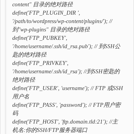
content" 目录的绝对路径
define('FTP_PLUGIN_DIR ',
'/path/to/wordpress/wp-content/plugins/'); //
到"wp-plugins" 目录的绝对路径
define('FTP_PUBKEY',
'/home/username/.ssh/id_rsa.pub'); // 到SSH公
匙的绝对路径
define('FTP_PRIVKEY',
'/home/username/.ssh/id_rsa'); //到SSH密匙的
绝对路径
define('FTP_USER', 'username'); // FTP 或SSH
用户名
define('FTP_PASS', 'password'); // FTP用户密
码
define('FTP_HOST', 'ftp.domain.tld:21'); //主
机名:你的SSH/FTP服务器端口