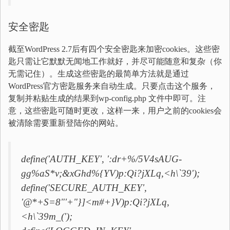
安全密匙
截至WordPress 2.7后有四个安全密匙来加密cookies。这些密
匙只需让它默默无闻地工作就好，并尽可能随意和复杂（你
无需记住）。生成这些密匙的最简单方法就是通过
WordPress官方密匙服务来自动生成。只要点击这个服务，
复制并粘贴生成的结果到wp-config.php 文件中即可。注
意，这些密匙可随时更改，这样一来，用户之前的cookies会
被清除需要重新登陆你的网站。
define('AUTH_KEY', ':dr+%/5V4sAUG-
gg%aS*v;&xGhd%{YV)p:Qi?jXLq,<h\`39');
define('SECURE_AUTH_KEY',
'@*+S=8"'+"}]<m#+}V)p:Qi?jXLq,
<h\`39m_(');