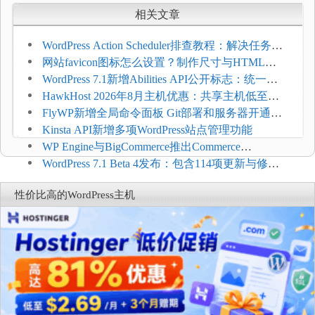
相关文章
WordPress Action Scheduler排查教程：解决任务积
压和订单延迟
网站favicon图标怎么设置？制作尺寸与HTML添
加方法
WordPress 7.1新增Abilities API公开标志：统一支
持REST API、MCP与AI代理
HawkHost 2026年8月主机优惠：共享主机低至
$2.61/月，高性能主机同步折扣
FlyWP新增全局命令面板 Git部署和服务器开通更
方便
Kinsta API新增多项WordPress站点管理功能
WP Engine与BigCommerce推出Commerce
Connect：WordPress商店可保留前台体验并扩展电
WordPress 7.1 Beta 4发布：包含114项更新与修
商能力
复，仅建议在测试环境体验
性价比高的WordPress主机