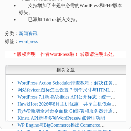
支持增加了主题中必需的WordPress和PHP版本
标头。
已添加 TikTok嵌入支持。
分类：
新闻资讯
标签：
wordpress
* 版权声明：作者WordPress啦！ 转载请注明出处。
相关文章
WordPress Action Scheduler排查教程：解决任务积
压和订单延迟
网站favicon图标怎么设置？制作尺寸与HTML添
加方法
WordPress 7.1新增Abilities API公开标志：统一支
持REST API、MCP与AI代理
HawkHost 2026年8月主机优惠：共享主机低至
$2.61/月，高性能主机同步折扣
FlyWP新增全局命令面板 Git部署和服务器开通更
方便
Kinsta API新增多项WordPress站点管理功能
WP Engine与BigCommerce推出Commerce