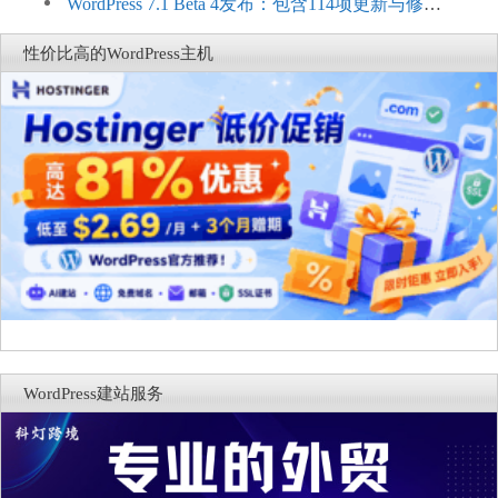
Connect：WordPress商店可保留前台体验并扩展电
WordPress 7.1 Beta 4发布：包含114项更新与修
商能力
复，仅建议在测试环境体验
性价比高的WordPress主机
WordPress建站服务