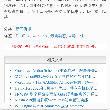
14.95美元/月，两年付更优惠。可以说HostEase香港主机具
有极高性价比。至于以后是否有更大的优惠，让我们拭目以
待！
分类：
新闻资讯
标签：
HostEase
,
wordpress
,
最新动态
,
香港主机
* 版权声明：作者WordPress啦！ 转载请注明出处。
相关文章
WordPress Action Scheduler排查教程：解决任务积
压和订单延迟
网站favicon图标怎么设置？制作尺寸与HTML添
加方法
WordPress 7.1新增Abilities API公开标志：统一支
持REST API、MCP与AI代理
HawkHost 2026年8月主机优惠：共享主机低至
$2.61/月，高性能主机同步折扣
FlyWP新增全局命令面板 Git部署和服务器开通更
方便
Kinsta API新增多项WordPress站点管理功能
WP Engine与BigCommerce推出Commerce