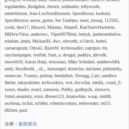
regulatethis, jhodgdon, rboren, zedlander, tellyworth,
misterbisson, Jean-LucfromBrussels, Speedboxer, kashani,
Speedbozxer, aaron_guitar, Joe Taiabjee, mani_monaj, 112502,
yoshi, thee17, filosoof, Malaiac, ShaneF, RanYanivHartstein,
MtDewVirus, anderswc, Viper007Bind, betsyk, jamierumbelow,
reinkim, jmini, MichaelH, dwc, rdworth, x11tech, bubel,
caesarsgrunt, Otto42, BjornW, technosailor, capripot, rnt,
raychampagne, ionfish, Sam_a, dougal, paddya, jdevalk,
msw0418, Aaron Harp, rickoman, Mike Schinkel, matthewh84,
andy, lloydbudd, _ck_, hansengel, donncha, mictasm, pishmishy,
rmmccue, Txanny, pedrop, bendalton, Terragg, Latz, sandbox
theme, takayukister, techcookies, wet, docwhat, mtekk, count_0,
xorax, dsader, noael, zamoose, Po0ky, guillep2k, xknown,
JohnLamansky, error, dbuser123, brianwhite, wasp, msi08,
axelseaa, tschai, schiller, robertaccettura, redsweater, rm53,
082net, paul.
分类：
新闻资讯