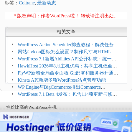
标签：
Coltrane
,
最新动态
* 版权声明：作者WordPress啦！ 转载请注明出处。
相关文章
WordPress Action Scheduler排查教程：解决任务积
压和订单延迟
网站favicon图标怎么设置？制作尺寸与HTML添
加方法
WordPress 7.1新增Abilities API公开标志：统一支
持REST API、MCP与AI代理
HawkHost 2026年8月主机优惠：共享主机低至
$2.61/月，高性能主机同步折扣
FlyWP新增全局命令面板 Git部署和服务器开通更
方便
Kinsta API新增多项WordPress站点管理功能
WP Engine与BigCommerce推出Commerce
Connect：WordPress商店可保留前台体验并扩展电
WordPress 7.1 Beta 4发布：包含114项更新与修
商能力
复，仅建议在测试环境体验
性价比高的WordPress主机