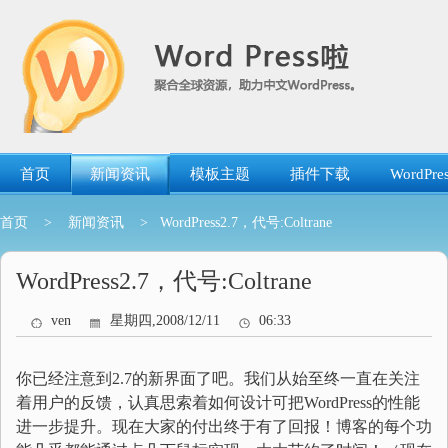
跳
转
到
内
容
首页
新闻资讯
模板主题
插件下载
WordP
首页
>
新闻资讯
> WordPress2.7，代号:Coltrane
WordPress2.7，代号:Coltrane
ven
星期四,2008/12/11
06:33
你已经注意到2.7的新界面了吧。我们从始至终一直在关注
着用户的反馈，认真思索着如何设计可把WordPress的性能
进一步提升。现在大家的付出终于有了回报！博客的每个功