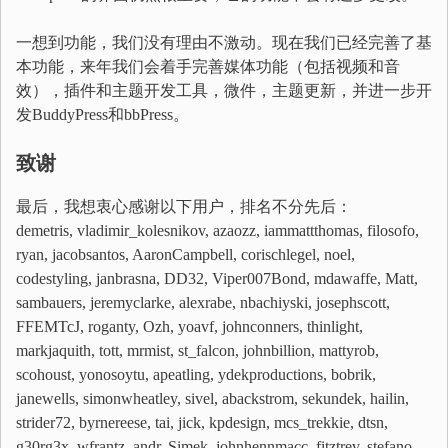
一想到功能，我们没有理由不激动。现在我们已经完善了基
本功能，来年我们会着手完善媒体功能（包括视频和音
效），插件和主题开发工具，微件，主题更新，并进一步开
发BuddyPress和bbPress。
致谢
最后，我想衷心感谢以下用户，排名不分先后：
demetris, vladimir_kolesnikov, azaozz, iammattthomas, filosofo,
ryan, jacobsantos, AaronCampbell, corischlegel, noel,
codestyling, janbrasna, DD32, Viper007Bond, mdawaffe, Matt,
sambauers, jeremyclarke, alexrabe, nbachiyski, josephscott,
FFEMTcJ, roganty, Ozh, yoavf, johnconners, thinlight,
markjaquith, tott, mrmist, st_falcon, johnbillion, mattyrob,
scohoust, yonosoytu, apeatling, ydekproductions, bobrik,
janewells, simonwheatley, sivel, abackstrom, sekundek, hailin,
strider72, byrnereese, tai, jick, kpdesign, mcs_trekkie, dtsn,
g30rg3x, wfrantz, andr, Simek, johnhennmacc, fitztrev, stefano,