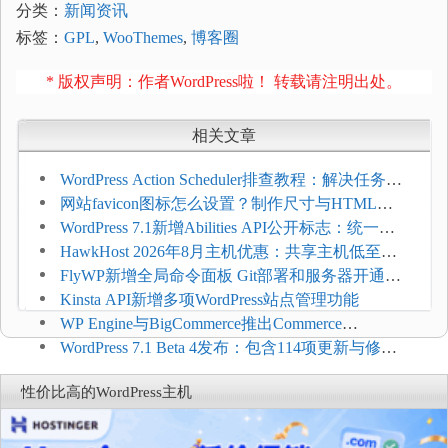
分类：
新闻资讯
标签：
GPL
,
WooThemes
,
博客圈
* 版权声明：作者WordPress啦！ 转载请注明出处。
相关文章
WordPress Action Scheduler排查教程：解决任务积
压和订单延迟
网站favicon图标怎么设置？制作尺寸与HTML添
加方法
WordPress 7.1新增Abilities API公开标志：统一支
持REST API、MCP与AI代理
HawkHost 2026年8月主机优惠：共享主机低至
$2.61/月，高性能主机同步折扣
FlyWP新增全局命令面板 Git部署和服务器开通更
方便
Kinsta API新增多项WordPress站点管理功能
WP Engine与BigCommerce推出Commerce
Connect：WordPress商店可保留前台体验并扩展电
WordPress 7.1 Beta 4发布：包含114项更新与修
商能力
复，仅建议在测试环境体验
性价比高的WordPress主机