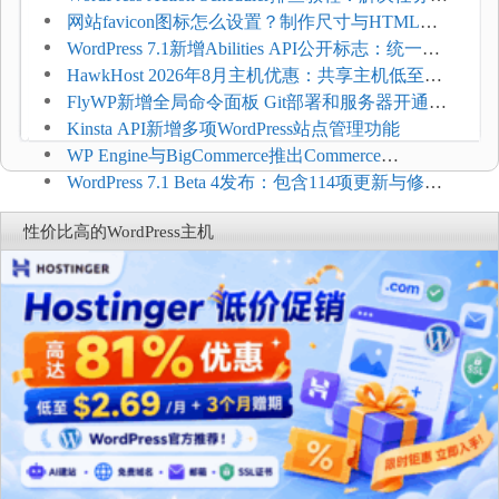
压和订单延迟
网站favicon图标怎么设置？制作尺寸与HTML添
加方法
WordPress 7.1新增Abilities API公开标志：统一支
持REST API、MCP与AI代理
HawkHost 2026年8月主机优惠：共享主机低至
$2.61/月，高性能主机同步折扣
FlyWP新增全局命令面板 Git部署和服务器开通更
方便
Kinsta API新增多项WordPress站点管理功能
WP Engine与BigCommerce推出Commerce
Connect：WordPress商店可保留前台体验并扩展电
WordPress 7.1 Beta 4发布：包含114项更新与修
商能力
复，仅建议在测试环境体验
性价比高的WordPress主机