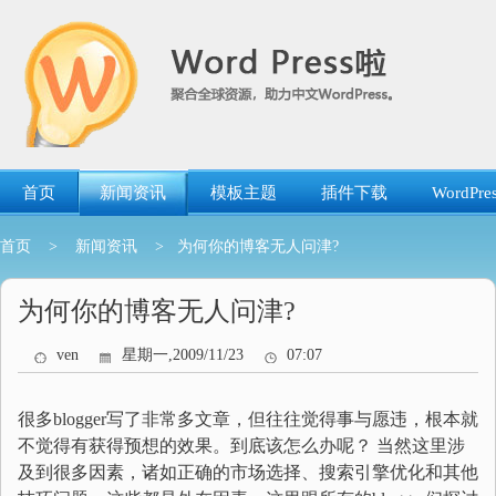
跳
转
到
内
容
首页
新闻资讯
模板主题
插件下载
WordP
首页
>
新闻资讯
> 为何你的博客无人问津?
为何你的博客无人问津?
ven
星期一,2009/11/23
07:07
很多blogger写了非常多文章，但往往觉得事与愿违，根本就
不觉得有获得预想的效果。到底该怎么办呢？ 当然这里涉
及到很多因素，诸如正确的市场选择、搜索引擎优化和其他