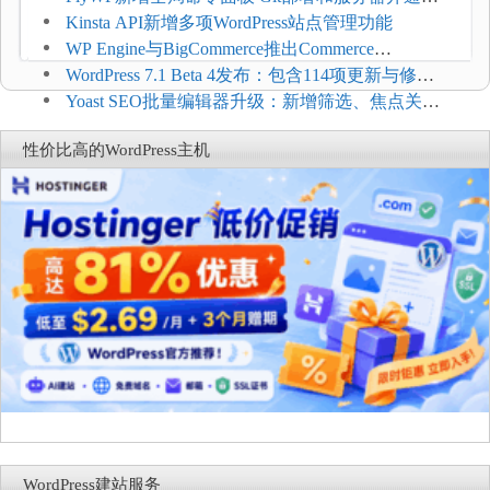
方便
Kinsta API新增多项WordPress站点管理功能
WP Engine与BigCommerce推出Commerce
Connect：WordPress商店可保留前台体验并扩展电
WordPress 7.1 Beta 4发布：包含114项更新与修
商能力
复，仅建议在测试环境体验
Yoast SEO批量编辑器升级：新增筛选、焦点关键
词与AI元数据草稿
性价比高的WordPress主机
WordPress建站服务