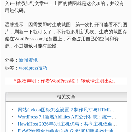
入)一样添加到文章中，上面的截图就是这么加的，并没有
用短代码。
温馨提示：因需要即时生成截图，第一次打开可能看不到图
片，刷新一下就可以了，不行就多刷新几次。生成的截图存
储在WordPress.com服务器上，不会占用自己的空间和资
源，不过加载可能有些慢。
分类：
新闻资讯
标签：
wordpress技巧
* 版权声明：作者WordPress啦！ 转载请注明出处。
相关文章
网站favicon图标怎么设置？制作尺寸与HTML添
加方法
WordPress 7.1新增Abilities API公开标志：统一支
持REST API、MCP与AI代理
HawkHost 2026年8月主机优惠：共享主机低至
$2.61/月，高性能主机同步折扣
FlyWP新增全局命令面板 Git部署和服务器开通更