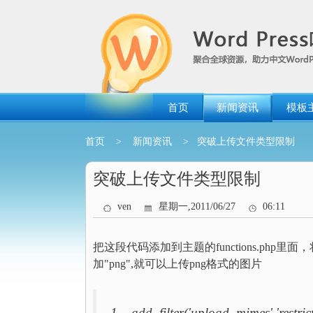
跳
转
到
内
容
首页
新闻资讯
模板
首页
>
新闻资讯
> 突破上传文件类型限制
突破上传文件类型限制
ven
星期一,2011/06/27
06:11
把这段代码添加到主题的functions.p
加"png",就可以上传png格式的图片
1 add_filter('upload_mimes','restric