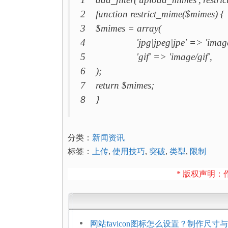
2 function restrict_mime($mimes) {
3 $mimes = array(
4 'jpg|jpeg|jpe' => 'image/
5 'gif' => 'image/gif',
6 );
7 return $mimes;
8 }
分类：
新闻资讯
标签：
上传
,
使用技巧
,
突破
,
类型
,
限制
* 版权声明：作
网站favicon图标怎么设置？制作尺寸与