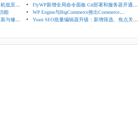
享主机低至
持REST API、MCP与AI代理
FlyWP新增全局命令面板 Git部署和服务器开通更
理功能
方便
WP Engine与BigCommerce推出Commerce
4项更新与修
Connect：WordPress商店可保留前台体验并扩展
Yoast SEO批量编辑器升级：新增筛选、焦点关键
商能力
词与AI元数据草稿