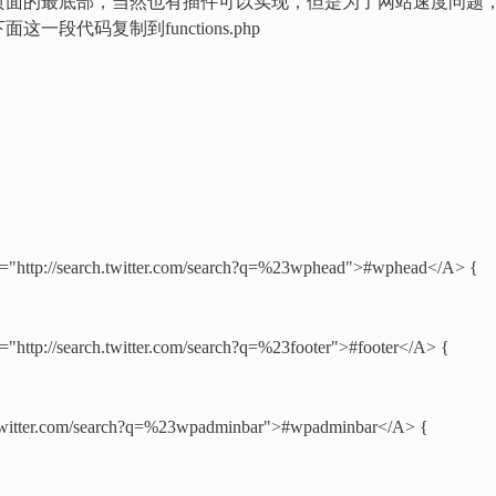
页面的最底部，当然也有插件可以实现，但是为了网站速度问题
代码复制到functions.php
"http://search.twitter.com/search?q=%23wphead">#wphead</A> {
ttp://search.twitter.com/search?q=%23footer">#footer</A> {
twitter.com/search?q=%23wpadminbar">#wpadminbar</A> {