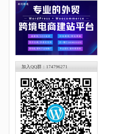
，
加入QQ群：174796271