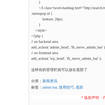
}
<A class=tweet-hashtag href="http://search.
.menupop ul {
bottom: 28px;
}
</style>
<?php }
// on backend area
add_action( 'admin_head', 'fb_move_admin_bar' )
// on frontend area
add_action( 'wp_head', 'fb_move_admin_bar' );
这样你的管理栏就可以放在底部了
分类：
新闻资讯
标签：
admin bar
,
使用技巧
,
底部
* 版权声明：作