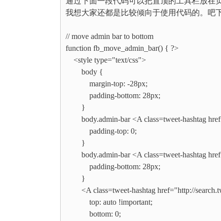
通过下面一段代码可以把置顶的工具栏放在
我想大家还都是比较倾向于使用代码的。吧下面这一段
// move admin bar to bottom
function fb_move_admin_bar() { ?>
<style type="text/css">
body {
margin-top: -28px;
padding-bottom: 28px;
}
body.admin-bar <A class=tweet-hashtag href=
padding-top: 0;
}
body.admin-bar <A class=tweet-hashtag href="h
padding-bottom: 28px;
}
<A class=tweet-hashtag href="http://search.
top: auto !important;
bottom: 0;