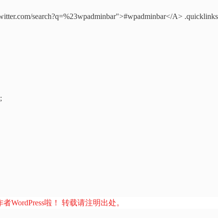
twitter.com/search?q=%23wpadminbar">#wpadminbar</A> .quicklinks
;
者WordPress啦！ 转载请注明出处。