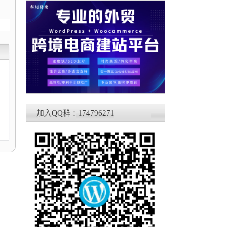
加入QQ群：174796271