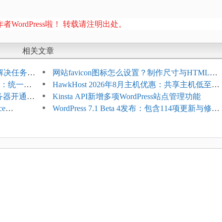
者WordPress啦！ 转载请注明出处。
相关文章
教程：解决任务积
网站favicon图标怎么设置？制作尺寸与HTML添
开标志：统一支
加方法
HawkHost 2026年8月主机优惠：共享主机低至
服务器开通更
$2.61/月，高性能主机同步折扣
Kinsta API新增多项WordPress站点管理功能
ce
WordPress 7.1 Beta 4发布：包含114项更新与修
台体验并扩展电
复，仅建议在测试环境体验