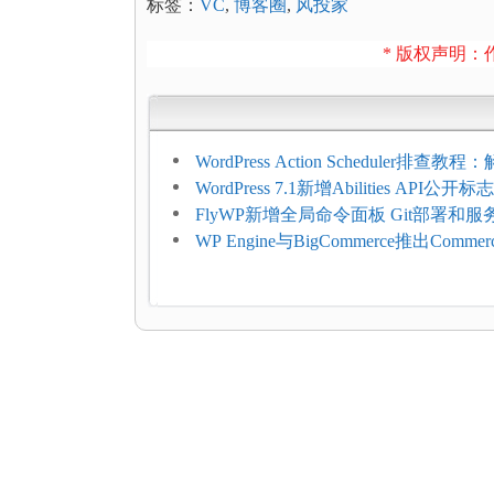
标签：
VC
,
博客圈
,
风投家
* 版权声明：作
WordPress Action Scheduler排查
压和订单延迟
WordPress 7.1新增Abilities API公
持REST API、MCP与AI代理
FlyWP新增全局命令面板 Git部署和
方便
WP Engine与BigCommerce推出Commer
Connect：WordPress商店可保留前
商能力