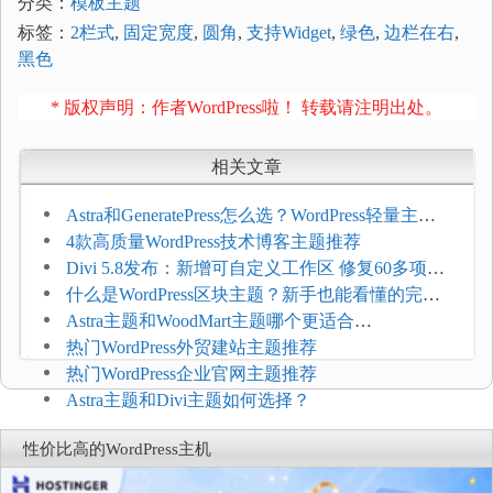
分类：
模板主题
标签：
2栏式
,
固定宽度
,
圆角
,
支持Widget
,
绿色
,
边栏在右
,
黑色
* 版权声明：作者WordPress啦！ 转载请注明出处。
相关文章
Astra和GeneratePress怎么选？WordPress轻量主题
选型维度
4款高质量WordPress技术博客主题推荐
Divi 5.8发布：新增可自定义工作区 修复60多项问
题
什么是WordPress区块主题？新手也能看懂的完整
介绍
Astra主题和WoodMart主题哪个更适合
WooCommerce
热门WordPress外贸建站主题推荐
热门WordPress企业官网主题推荐
Astra主题和Divi主题如何选择？
性价比高的WordPress主机