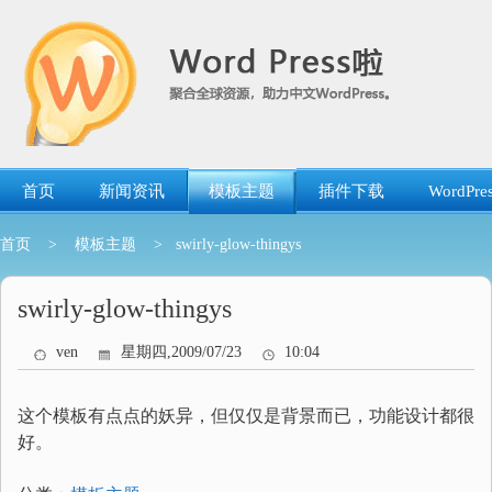
跳
转
到
内
容
首页
新闻资讯
模板主题
插件下载
WordP
首页
>
模板主题
> swirly-glow-thingys
swirly-glow-thingys
ven
星期四,2009/07/23
10:04
这个模板有点点的妖异，但仅仅是背景而已，功能设计都很
好。