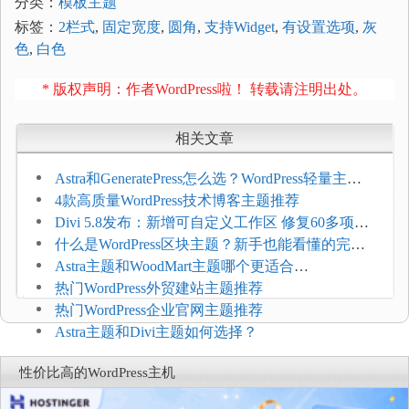
分类：
模板主题
标签：
2栏式
,
固定宽度
,
圆角
,
支持Widget
,
有设置选项
,
灰
色
,
白色
* 版权声明：作者WordPress啦！ 转载请注明出处。
相关文章
Astra和GeneratePress怎么选？WordPress轻量主题
选型维度
4款高质量WordPress技术博客主题推荐
Divi 5.8发布：新增可自定义工作区 修复60多项问
题
什么是WordPress区块主题？新手也能看懂的完整
介绍
Astra主题和WoodMart主题哪个更适合
WooCommerce
热门WordPress外贸建站主题推荐
热门WordPress企业官网主题推荐
Astra主题和Divi主题如何选择？
性价比高的WordPress主机