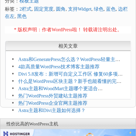
分类：
模板主题
标签：
2栏式
,
固定宽度
,
圆角
,
支持Widget
,
绿色
,
蓝色
,
边栏
在左
,
黑色
* 版权声明：作者WordPress啦！ 转载请注明出处。
相关文章
Astra和GeneratePress怎么选？WordPress轻量主题
选型维度
4款高质量WordPress技术博客主题推荐
Divi 5.8发布：新增可自定义工作区 修复60多项问
题
什么是WordPress区块主题？新手也能看懂的完整
介绍
Astra主题和WoodMart主题哪个更适合
WooCommerce
热门WordPress外贸建站主题推荐
热门WordPress企业官网主题推荐
Astra主题和Divi主题如何选择？
性价比高的WordPress主机