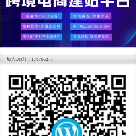
加入QQ群：174796271