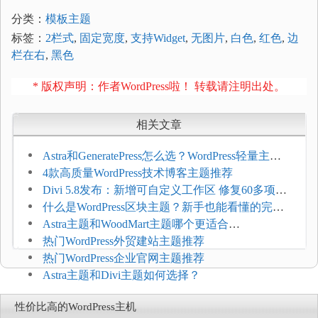
分类：
模板主题
标签：
2栏式
,
固定宽度
,
支持Widget
,
无图片
,
白色
,
红色
,
边
栏在右
,
黑色
* 版权声明：作者WordPress啦！ 转载请注明出处。
相关文章
Astra和GeneratePress怎么选？WordPress轻量主题
选型维度
4款高质量WordPress技术博客主题推荐
Divi 5.8发布：新增可自定义工作区 修复60多项问
题
什么是WordPress区块主题？新手也能看懂的完整
介绍
Astra主题和WoodMart主题哪个更适合
WooCommerce
热门WordPress外贸建站主题推荐
热门WordPress企业官网主题推荐
Astra主题和Divi主题如何选择？
性价比高的WordPress主机