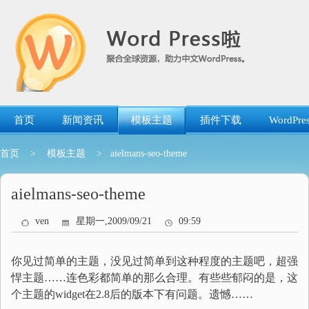
跳
转
到
内
容
首页
新闻资讯
模板主题
插件下载
WordP
首页
>
模板主题
> aielmans-seo-theme
aielmans-seo-theme
ven
星期一,2009/09/21
09:59
你见过简单的主题，没见过简单到这种程度的主题吧，超强
悍主题……连色彩都简单的那么合理。有些些郁闷的是，这
个主题的widget在2.8后的版本下有问题。遗憾……