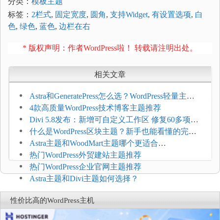
分类：
模板主题
标签：
2栏式
,
固定宽度
,
圆角
,
支持Widget
,
有设置选项
,
白
色
,
绿色
,
蓝色
,
边栏在右
* 版权声明：作者WordPress啦！ 转载请注明出处。
相关文章
Astra和GeneratePress怎么选？WordPress轻量主题
选型维度
4款高质量WordPress技术博客主题推荐
Divi 5.8发布：新增可自定义工作区 修复60多项问
题
什么是WordPress区块主题？新手也能看懂的完整
介绍
Astra主题和WoodMart主题哪个更适合
WooCommerce
热门WordPress外贸建站主题推荐
热门WordPress企业官网主题推荐
Astra主题和Divi主题如何选择？
性价比高的WordPress主机