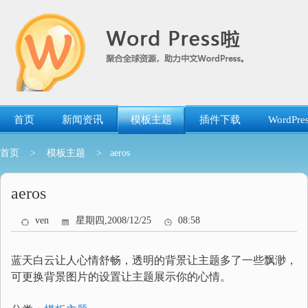
跳
转
到
内
容
首页
新闻资讯
模板主题
插件下载
WordP
首页
>
模板主题
> aeros
aeros
ven
星期四,2008/12/25
08:58
蓝天白云让人心情舒畅，透明的背景让主题多了一些飘渺，
可更换背景图片的设置让主题展示你的心情。