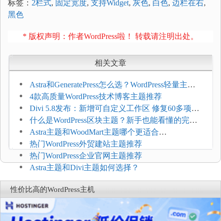
标签：
2栏式
,
固定宽度
,
支持Widget
,
灰色
,
白色
,
边栏在右
,
黑色
* 版权声明：作者WordPress啦！ 转载请注明出处。
相关文章
Astra和GeneratePress怎么选？WordPress轻量主题
选型维度
4款高质量WordPress技术博客主题推荐
Divi 5.8发布：新增可自定义工作区 修复60多项问
题
什么是WordPress区块主题？新手也能看懂的完整
介绍
Astra主题和WoodMart主题哪个更适合
WooCommerce
热门WordPress外贸建站主题推荐
热门WordPress企业官网主题推荐
Astra主题和Divi主题如何选择？
性价比高的WordPress主机