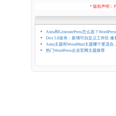
* 版权声明：作
Astra和GeneratePress怎么选？WordPr
选型维度
Divi 5.8发布：新增可自定义工作区 修
题
Astra主题和WoodMart主题哪个更适合
WooCommerce
热门WordPress企业官网主题推荐