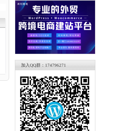
加入QQ群：174796271