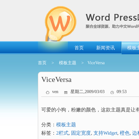
跳
转
到
内
容
首页
新闻资讯
模板
首页
>
模板主题
> ViceVersa
ViceVersa
ven
星期二,2009/03/03
09:53
可爱的小狗，粉嫩的颜色，这款主题真是让
分类：
模板主题
标签：
2栏式
,
固定宽度
,
支持Widget
,
橙色
,
边